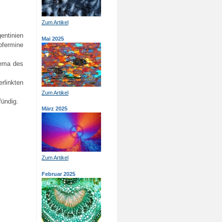
Zum Artikel
ntinien
Mai 2025
pfermine
hema des
rlinkten
Zum Artikel
fündig.
März 2025
Zum Artikel
Februar 2025