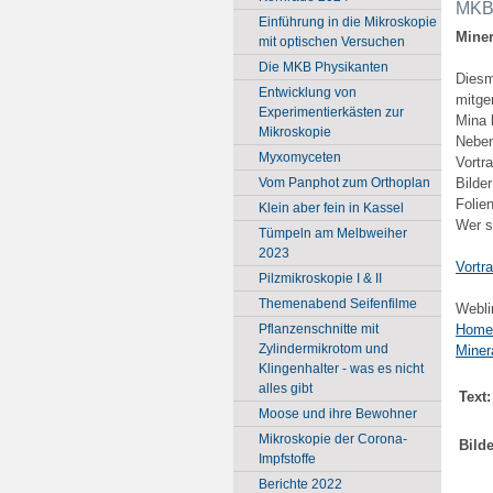
MKB 
Einführung in die Mikroskopie
Miner
mit optischen Versuchen
Die MKB Physikanten
Dies
Entwicklung von
mitge
Experimentierkästen zur
Mina 
Mikroskopie
Neben
Myxomyceten
Vortr
Vom Panphot zum Orthoplan
Bilde
Folie
Klein aber fein in Kassel
Wer s
Tümpeln am Melbweiher
2023
Vortra
Pilzmikroskopie I & II
Themenabend Seifenfilme
Webli
Pflanzenschnitte mit
Home
Zylindermikrotom und
Miner
Klingenhalter - was es nicht
alles gibt
Text:
Moose und ihre Bewohner
Mikroskopie der Corona-
Bilde
Impfstoffe
Berichte 2022