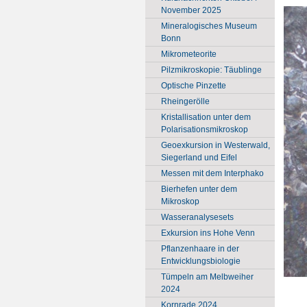
November 2025
Mineralogisches Museum
Bonn
Mikrometeorite
Pilzmikroskopie: Täublinge
Optische Pinzette
Rheingerölle
Kristallisation unter dem
Polarisationsmikroskop
Geoexkursion in Westerwald,
Siegerland und Eifel
Messen mit dem Interphako
Bierhefen unter dem
Mikroskop
Wasseranalysesets
Exkursion ins Hohe Venn
Pflanzenhaare in der
Entwicklungsbiologie
Tümpeln am Melbweiher
2024
Kornrade 2024