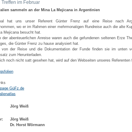
Treffen im Februar
alien sammeln an der Mina La Mejicana in Argentinien
mal hat uns unser Referent Günter Frenz auf eine Reise nach Arge
nommen, wo er im Rahmen einer mehrmonatigen Rundreise auch die alte Ku
la Mejicana besucht hat.
 der abenteuerlichen Anreise waren auch die gefundenen seltenen Erze T
ages, die Günter Frenz zu hause analysiert hat.
r von der Reise und die Dokumentation der Funde finden sie im unten ve
nsatz zum Herunterladen.
ich noch nicht satt gesehen hat, wird auf den Webseiten unseres Referenten 
gsfolien
nks
page GüFz.de
alienatlas
Jörg Weiß
r:
Jörg Weiß
Dr. Horst Wörmann