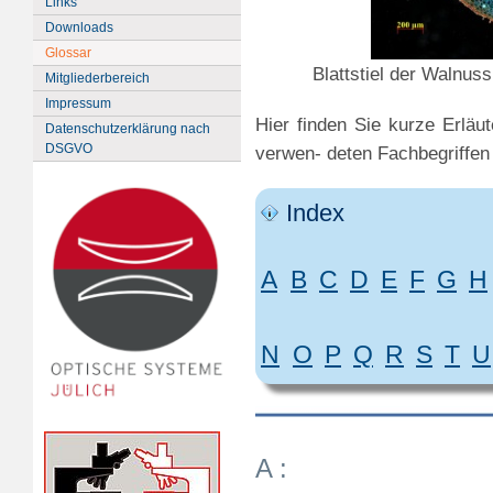
Links
Downloads
Glossar
Blattstiel der Walnu
Mitgliederbereich
Impressum
Hier finden Sie kurze Erlä
Datenschutzerklärung nach
DSGVO
verwen- deten Fachbegriffen
Index
A
B
C
D
E
F
G
H
N
O
P
Q
R
S
T
U
A :