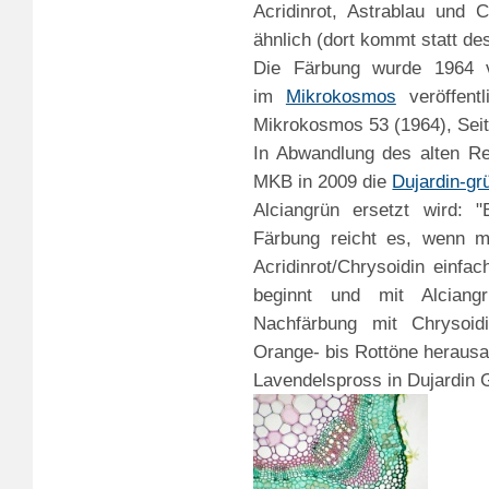
Acridinrot, Astrablau und
ähnlich (dort kommt statt de
Die Färbung wurde 1964 v
im
Mikrokosmos
veröffentl
Mikrokosmos 53 (1964), Seit
In Abwandlung des alten Rez
MKB in 2009 die
Dujardin-gr
Alciangrün ersetzt wird: 
Färbung reicht es, wenn ma
Acridinrot/Chrysoidin einfac
beginnt und mit Alciangr
Nachfärbung mit Chrysoid
Orange- bis Rottöne herausa
Lavendelspross in Dujardin 