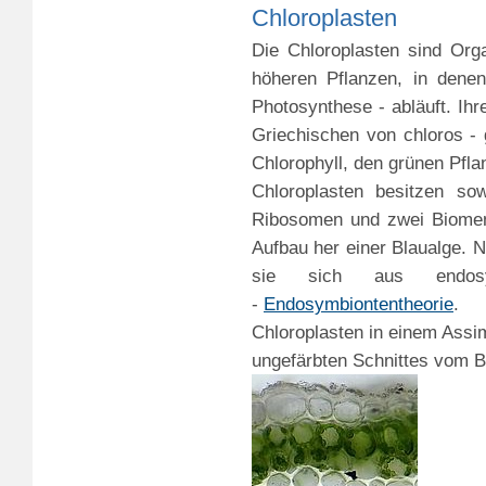
Chloroplasten
Die Chloroplasten sind Org
höheren Pflanzen, in denen
Photosynthese - abläuft. Ih
Griechischen von chloros - 
Chlorophyll, den grünen Pfla
Chloroplasten besitzen s
Ribosomen und zwei Biomem
Aufbau her einer Blaualge.
sie sich aus endosymb
-
Endosymbiontentheorie
.
Chloroplasten in einem Assi
ungefärbten Schnittes vom Bl