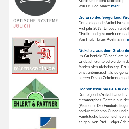
Kohle unter dem Mikroskop? Das
Von Dr. Udo Maerz
mehr...
Die Erze des Siegerland-Wie
Der vorliegende Artikel ist 
Frühjahr 2013. Er beschreibt 
Distrikt und gibt nach und nac
Von Prof. Holger Adelmann
me
Nickelerz aus dem Grubenfe
Im Grubenfeld "Gläser" am be
Endbach-Günterod wurde in de
fanden sich nickelhaltige Erzl
einst unterirdisch als so gen
älteren Devon-Zeitalters eing
Hochdruckminerale aus den 
Der folgende Artikel handelt v
metamorphes Gestein aus dem 
(Piemont). Die Fundorte lieg
nordwestlich von Cuneo und s
Fundstücke lassen sich sehr 
zeigen. Von Prof. Holger Ade