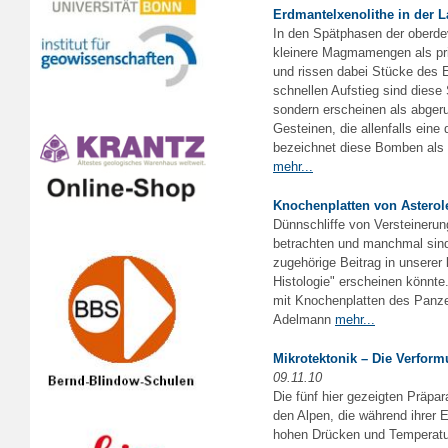
Erdmantelxenolithe in der 
In den Spätphasen der oberde
kleinere Magmamengen als pri
und rissen dabei Stücke des 
schnellen Aufstieg sind dies
sondern erscheinen als abger
Gesteinen, die allenfalls ein
bezeichnet diese Bomben als 
mehr...
Knochenplatten von Asterole
Dünnschliffe von Versteineru
betrachten und manchmal sind 
zugehörige Beitrag in unserer 
Histologie" erscheinen könnte. 
mit Knochenplatten des Panzer
Adelmann
mehr...
Mikrotektonik – Die Verform
09.11.10
Die fünf hier gezeigten Präp
den Alpen, die während ihrer
hohen Drücken und Temperatu