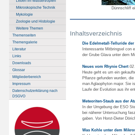
Leben im Wassertropfen
Mikroskopische Technik
Dünnschliff 
Mykologie
Zoologie und Histologie
Weitere Themen
Inhaltsverzeichnis
Themenseiten
Themengalerie
Die Edelmetall-Telluride de
Interessante Mitbringsel con 
Literatur
der Grube Glava unter dem M
Links
Downloads
Neues vom Rhynie Chert
02
Glossar
Heute geht es um ein gekaufte
Mitgliederbereich
Pflanze gefunden wurden, die ü
man Aglaophyton major. Sie is
Impressum
Laufe der Evolution aus ihr en
Datenschutzerklärung nach
DSGVO
Meteoriten-Staub aus der A
In der Umgebung der ESO Ste
bei näherer Untersuchung fas
gaben. Von Horst-Dieter Döric
Was Kohle unter dem Mikros