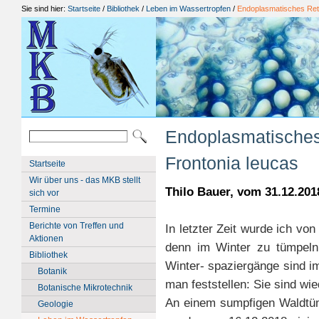
Sie sind hier:
Startseite
/
Bibliothek
/
Leben im Wassertropfen
/
Endoplasmatisches Reti
Endoplasmatisches
Frontonia leucas
Startseite
Wir über uns - das MKB stellt
Thilo Bauer, vom 31.12.201
sich vor
Termine
Berichte von Treffen und
In letzter Zeit wurde ich vo
Aktionen
denn im Winter zu tümpeln
Bibliothek
Winter- spaziergänge sind i
Botanik
man feststellen: Sie sind wi
Botanische Mikrotechnik
An einem sumpfigen Waldtüm
Geologie