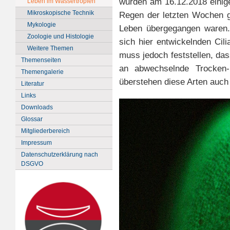
wurden am 16.12.2018 eini
Leben im Wassertropfen
Mikroskopische Technik
Regen der letzten Wochen ge
Mykologie
Leben übergegangen waren. 
Zoologie und Histologie
sich hier entwickelnden Cili
Weitere Themen
muss jedoch feststellen, d
Themenseiten
an abwechselnde Trocken
Themengalerie
überstehen diese Arten auch 
Literatur
Links
Downloads
Glossar
Mitgliederbereich
Impressum
Datenschutzerklärung nach
DSGVO